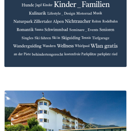
Kinder _ Familien
Hunde
Jagd
Kinder
Kulinarik
Lifestyle _ Design
Motorrad
Musik
Nichtraucher
Naturpark Zillertaler Alpen
Reiten
Rodelbahn
Romantik
Schwimmbad
Senioren
Seminare _ Events
Sauna
Skiguiding
Singles
Ski fahren
Tiefgarage
Ski in
Tennis
Wlan gratis
Wellness
Wanderguiding
Wandern
Whirlpool
behindertengerecht
an der Piste
kostenfreie Parkplätze
parkplatz
ried