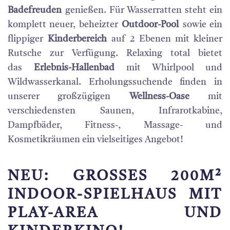
Badefreuden
genießen. Für Wasserratten steht ein
komplett neuer, beheizter
Outdoor-Pool
sowie ein
flippiger
Kinderbereich
auf 2 Ebenen mit kleiner
Rutsche zur Verfügung. Relaxing total bietet
das
Erlebnis-Hallenbad
mit Whirlpool und
Wildwasserkanal. Erholungssuchende finden in
unserer großzügigen
Wellness-Oase
mit
verschiedensten Saunen, Infrarotkabine,
Dampfbäder, Fitness-, Massage- und
Kosmetikräumen ein vielseitiges Angebot!
NEU: GROSSES 200M² I
NDOOR-SPIELHAUS MIT P
LAY-AREA UND K