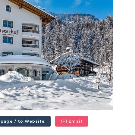
page / to Website
Email