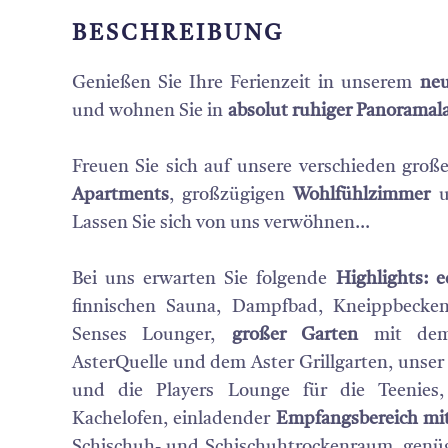
BESCHREIBUNG
Genießen Sie Ihre Ferienzeit in unserem
ne
und wohnen Sie in
absolut ruhiger Panoramal
Freuen Sie sich auf unsere verschieden gro
Apartments
, großzügigen
Wohlfühlzimmer
Lassen Sie sich von uns verwöhnen…
Bei uns erwarten Sie folgende
Highlights
: 
finnischen Sauna, Dampfbad, Kneippbeck
Senses Lounger,
großer Garten
mit dem 
AsterQuelle und dem Aster Grillgarten, unse
und die Players Lounge für die Teenie
Kachelofen, einladender
Empfangsbereich mi
Schischuh- und Schischuhtrockenraum, genüg