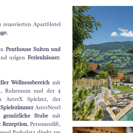
u
renovierten ApartHotel
age
.
ßen
Penthouse Suiten und
und urigen
Ferienhäuser
.
edler Wellnessbereich
mit
en, Ruheraum und der 4
AsterX Spielatz, der
r
Spielezimmer
AsterNestl
s,
gemütliche Stube
mit
t Rezeption
, Personenlift,
end Parkplatz direkt am