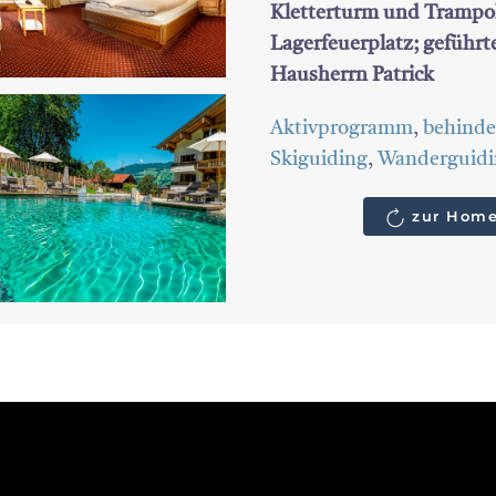
Kletterturm und Trampolin
Lagerfeuerplatz; geführ
Hausherrn Patrick
Aktivprogramm
,
behinde
Skiguiding
,
Wanderguidi
zur Home