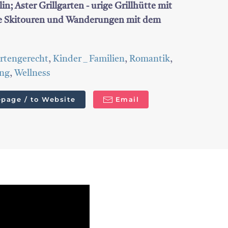
; Aster Grillgarten - urige Grillhütte mit
te Skitouren und Wanderungen mit dem
rtengerecht
,
Kinder _ Familien
,
Romantik
,
ng
,
Wellness
page / to Website
Email