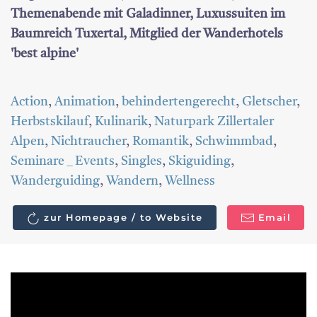
Themenabende mit Galadinner, Luxussuiten im
Baumreich Tuxertal, Mitglied der Wanderhotels
'best alpine'
Action
,
Animation
,
behindertengerecht
,
Gletscher
,
Herbstskilauf
,
Kulinarik
,
Naturpark Zillertaler
Alpen
,
Nichtraucher
,
Romantik
,
Schwimmbad
,
Seminare _ Events
,
Singles
,
Skiguiding
,
Wanderguiding
,
Wandern
,
Wellness
zur Homepage / to Website
Email