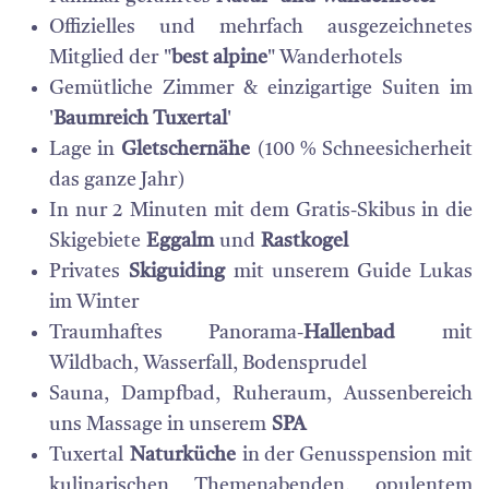
Offizielles und mehrfach ausgezeichnetes
Mitglied der "
best alpine
" Wanderhotels
Gemütliche Zimmer & einzigartige Suiten im
'
Baumreich Tuxertal
'
Lage in
Gletschernähe
(100 % Schneesicherheit
das ganze Jahr)
In nur 2 Minuten mit dem Gratis-Skibus in die
Skigebiete
Eggalm
und
Rastkogel
Privates
Skiguiding
mit unserem Guide Lukas
im Winter
Traumhaftes Panorama-
Hallenbad
mit
Wildbach, Wasserfall, Bodensprudel
Sauna, Dampfbad, Ruheraum, Aussenbereich
uns Massage in unserem
SPA
Tuxertal
Naturküche
in der Genusspension mit
kulinarischen Themenabenden, opulentem