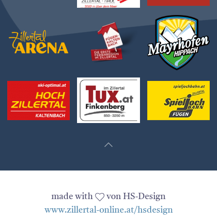
made with
von HS-Design
www.zillertal-online.at/hsdesign