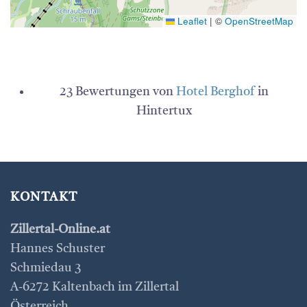
Leaflet
|
©
OpenStreetMap
23 Bewertungen von
Hotel Berghof
in
Hintertux
KONTAKT
Zillertal-Online.at
Hannes Schuster
Schmiedau 3
A-6272 Kaltenbach im Zillertal
Österreich