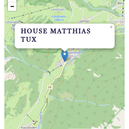
−
×
HOUSE MATTHIAS
TUX