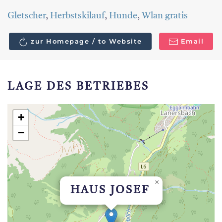
Gletscher
,
Herbstskilauf
,
Hunde
,
Wlan gratis
zur Homepage / to Website
Email
LAGE DES BETRIEBES
+
−
×
HAUS JOSEF