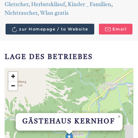
Gletscher
,
Herbstskilauf
,
Kinder _ Familien
,
Nichtraucher
,
Wlan gratis
zur Homepage / to Website
Email
LAGE DES BETRIEBES
+
−
×
GÄSTEHAUS KERNHOF