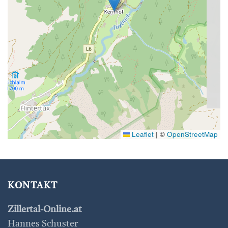
Leaflet
|
©
OpenStreetMap
KONTAKT
Zillertal-Online.at
Hannes Schuster