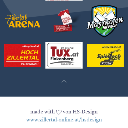
made with
von HS-Design
www.zillertal-online.at/hsdesign