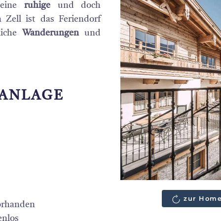
seine
ruhige
und doch
 Zell ist das Feriendorf
liche
Wanderungen
und
 ANLAGE
zur Home
orhanden
enlos