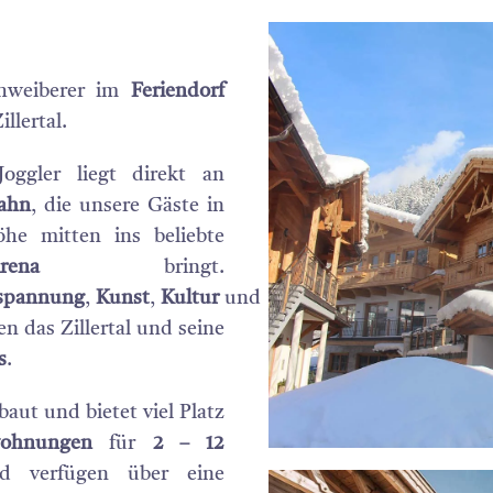
chweiberer im
Feriendorf
illertal.
oggler liegt direkt an
bahn
, die unsere Gäste in
he mitten ins beliebte
ena
bringt.
spannung
,
Kunst
,
Kultur
und
n das Zillertal und seine
s
.
aut und bietet viel Platz
nwohnungen
für
2 – 12
d verfügen über eine