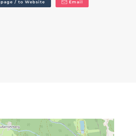
page / to Website
Email