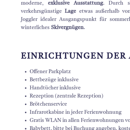
moderne,
exklusive Ausstattung
. Durch 
verkehrsgünstige
Lage
etwas außerhalb von
Joggler idealer Ausgangspunkt für sommer
winterliches
Skivergnügen
.
EINRICHTUNGEN DER
Offener Parkplatz
Bettbezüge inklusive
Handtücher inklusive
Rezeption (zentrale Rezeption)
Brötchenservice
Infrarotkabine in jeder Ferienwohnung
Gratis WLAN in allen Ferienwohnungen v
Babybett, bitte bei Buchung angeben, kost