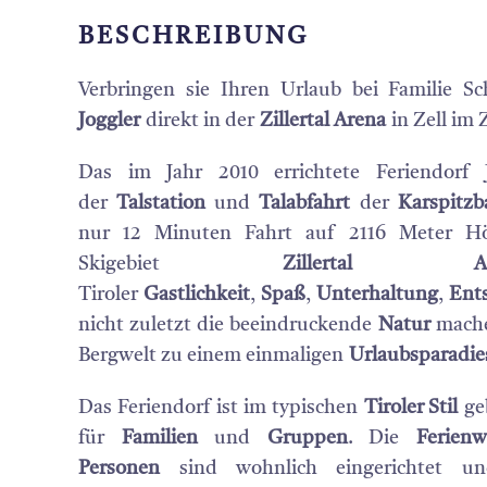
BESCHREIBUNG
Verbringen sie Ihren Urlaub bei Familie S
Joggler
direkt in der
Zillertal Arena
in Zell im Z
Das im Jahr 2010 errichtete Feriendorf J
der
Talstation
und
Talabfahrt
der
Karspitz
nur 12 Minuten Fahrt auf 2116 Meter Hö
Skigebiet
Zillertal Ar
Tiroler
Gastlichkeit
,
Spaß
,
Unterhaltung
,
Ent
nicht zuletzt die beeindruckende
Natur
mache
Bergwelt zu einem einmaligen
Urlaubsparadie
Das Feriendorf ist im typischen
Tiroler Stil
geb
für
Familien
und
Gruppen
. Die
Ferie
Personen
sind wohnlich eingerichtet un