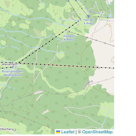
Leaflet
|
©
OpenStreetMap