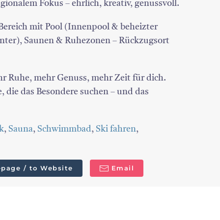
gionalem Fokus – ehrlich, kreativ, genussvoll.
-Bereich mit Pool (Innenpool & beheizter
nter), Saunen & Ruhezonen – Rückzugsort
r Ruhe, mehr Genuss, mehr Zeit für dich.
le, die das Besondere suchen – und das
k
,
Sauna
,
Schwimmbad
,
Ski fahren
,
page / to Website
Email