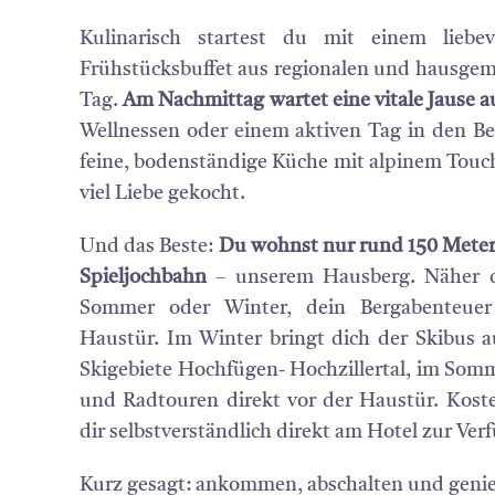
Kulinarisch startest du mit einem liebev
Frühstücksbuffet aus regionalen und hausge
Tag.
Am Nachmittag wartet eine vitale Jause a
Wellnessen oder einem aktiven Tag in den B
feine, bodenständige Küche mit alpinem Touch 
viel Liebe gekocht.
Und das Beste:
Du wohnst nur rund 150 Meter 
Spieljochbahn
– unserem Hausberg. Näher dr
Sommer oder Winter, dein Bergabenteuer 
Haustür. Im Winter bringt dich der Skibus a
Skigebiete Hochfügen- Hochzillertal, im So
und Radtouren direkt vor der Haustür. Koste
dir selbstverständlich direkt am Hotel zur Ver
Kurz gesagt: ankommen, abschalten und geni