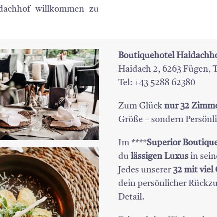
idachhof willkommen zu
Boutiquehotel Haidachho
Haidach 2, 6263 Fügen, T
Tel: +43 5288 62380
Zum Glück
nur 32 Zimme
Größe – sondern Persönli
Im ****
Superior Boutiqu
du
lässigen Luxus
in sei
Jedes unserer
32 mit vie
dein persönlicher Rückzu
Detail.