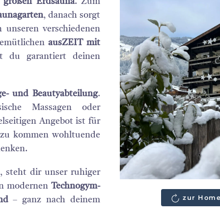
r
großen Erdsauna
. Zum
aunagarten
, danach sorgt
n unseren verschiedenen
gemütlichen
ausZEIT mit
t du garantiert deinen
e- und Beautyabteilung
.
sische Massagen oder
lseitigen Angebot ist für
 Dazu kommen wohltuende
henken.
 steht dir unser ruhiger
 an modernen
Technogym-
zur Home
nd
– ganz nach deinem