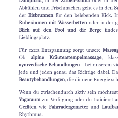
Dampfbad
, in der
Zirben-Sauna
oder in de
Abkühlen und Frischmachen geht es in den
S
der
Eisbrunnen
für den belebenden Kick. I
Ruheräumen mit Wasserbetten
oder in der 
Blick auf den Pool und die Berge
findes
Lieblingsplatz.
Für extra Entspannung sorgt unsere
Massag
Ob
alpine Kräuterstempelmassage
, klas
ayurvedische Behandlungen
– bei unserem vie
jede und jeden genau das Richtige dabei.
Beautybehandlungen
, die dir neue Energie sc
Wenn du zwischendurch aktiv sein möchtest,
Yogaraum
zur Verfügung oder du trainierst
Geräten
wie
Fahrradergometer
und
Laufba
Rhythmus.