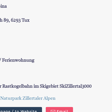
ina
h 89, 6293 Tux
 / Ferienwohnung
r Rastkogelbahn im Skigebiet SkiZillertal3000
,
Naturpark Zillertaler Alpen
page / to Website
Email