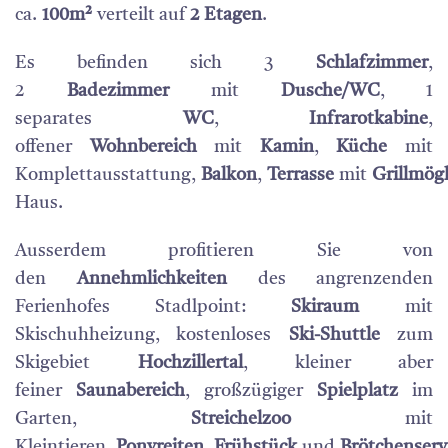
ca.
100m²
verteilt auf
2 Etagen
.
Es befinden sich 3
Schlafzimmer
,
2
Badezimmer
mit
Dusche/WC
, 1
separates
WC
,
Infrarotkabine
,
offener
Wohnbereich
mit
Kamin
,
Küche
mit
Komplettausstattung,
Balkon
,
Terrasse
mit
Grillmög
Haus.
Ausserdem profitieren Sie von
den
Annehmlichkeiten
des angrenzenden
Ferienhofes Stadlpoint:
Skiraum
mit
Skischuhheizung, kostenloses
Ski-Shuttle
zum
Skigebiet
Hochzillertal
, kleiner aber
feiner
Saunabereich
, großzügiger
Spielplatz
im
Garten,
Streichelzoo
mit
Kleintieren,
Ponyreiten
.
Frühstück
und
Brötchenserv