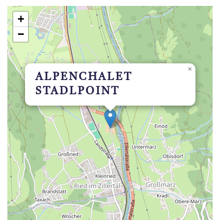
+
−
×
ALPENCHALET
STADLPOINT