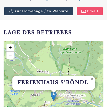
zur Homepage / to Website
Email
LAGE DES BETRIEBES
+
−
×
FERIENHAUS S'BÖNDL