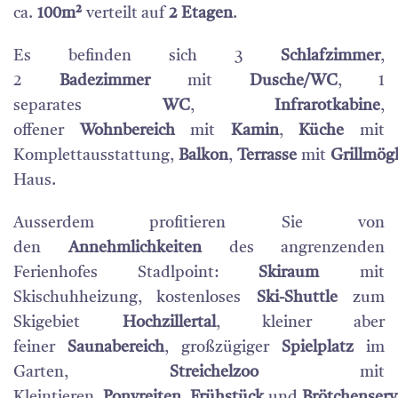
ca.
100m²
verteilt auf
2 Etagen
.
Es befinden sich 3
Schlafzimmer
,
2
Badezimmer
mit
Dusche/WC
, 1
separates
WC
,
Infrarotkabine
,
offener
Wohnbereich
mit
Kamin
,
Küche
mit
Komplettausstattung,
Balkon
,
Terrasse
mit
Grillmög
Haus.
Ausserdem profitieren Sie von
den
Annehmlichkeiten
des angrenzenden
Ferienhofes Stadlpoint:
Skiraum
mit
Skischuhheizung, kostenloses
Ski-Shuttle
zum
Skigebiet
Hochzillertal
, kleiner aber
feiner
Saunabereich
, großzügiger
Spielplatz
im
Garten,
Streichelzoo
mit
Kleintieren,
Ponyreiten
.
Frühstück
und
Brötchenserv