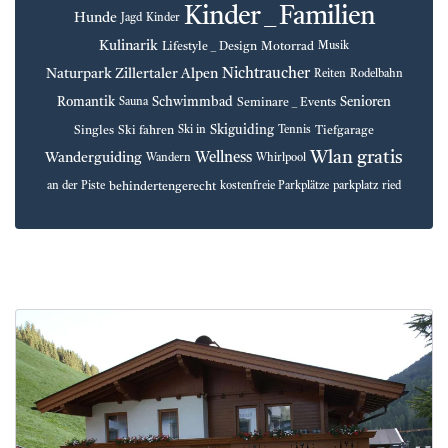
Kinder _ Familien
Hunde
Jagd
Kinder
Kulinarik
Lifestyle _ Design
Motorrad
Musik
Nichtraucher
Naturpark Zillertaler Alpen
Reiten
Rodelbahn
Romantik
Schwimmbad
Senioren
Seminare _ Events
Sauna
Skiguiding
Singles
Ski fahren
Tiefgarage
Ski in
Tennis
Wlan gratis
Wellness
Wanderguiding
Wandern
Whirlpool
behindertengerecht
an der Piste
kostenfreie Parkplätze
parkplatz
ried