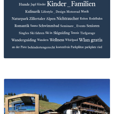
Kinder _ Familien
Hunde
Jagd
Kinder
Kulinarik
Lifestyle _ Design
Motorrad
Musik
Nichtraucher
Naturpark Zillertaler Alpen
Reiten
Rodelbahn
Romantik
Schwimmbad
Senioren
Seminare _ Events
Sauna
Skiguiding
Singles
Ski fahren
Tiefgarage
Ski in
Tennis
Wlan gratis
Wellness
Wanderguiding
Wandern
Whirlpool
behindertengerecht
an der Piste
kostenfreie Parkplätze
parkplatz
ried