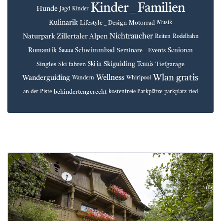
Kinder _ Familien
Hunde
Jagd
Kinder
Kulinarik
Lifestyle _ Design
Motorrad
Musik
Nichtraucher
Naturpark Zillertaler Alpen
Reiten
Rodelbahn
Romantik
Schwimmbad
Senioren
Seminare _ Events
Sauna
Skiguiding
Singles
Ski fahren
Tiefgarage
Ski in
Tennis
Wlan gratis
Wellness
Wanderguiding
Wandern
Whirlpool
behindertengerecht
an der Piste
kostenfreie Parkplätze
parkplatz
ried