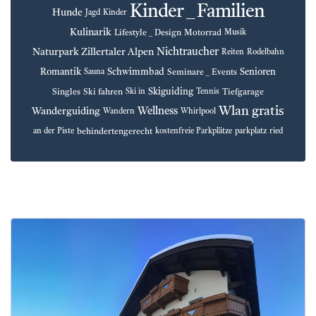
Kinder _ Familien
Hunde
Jagd
Kinder
Kulinarik
Lifestyle _ Design
Motorrad
Musik
Nichtraucher
Naturpark Zillertaler Alpen
Reiten
Rodelbahn
Romantik
Schwimmbad
Senioren
Seminare _ Events
Sauna
Skiguiding
Singles
Ski fahren
Tiefgarage
Ski in
Tennis
Wlan gratis
Wellness
Wanderguiding
Wandern
Whirlpool
behindertengerecht
an der Piste
kostenfreie Parkplätze
parkplatz
ried