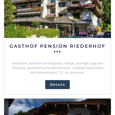
GASTHOF PENSION RIEDERHOF
***
Herzliche, familiäre Atmosphäre, ruhige, sonnige Lage am
Ortsrand, gemütliche Komfortzimmer, rustikale Gasträume
mit Kaminstüberl, TV- & Leseraum.
Details