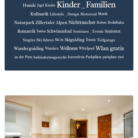
Kinder _ Familien
Hunde
Jagd
Kinder
Kulinarik
Lifestyle _ Design
Motorrad
Musik
Nichtraucher
Naturpark Zillertaler Alpen
Reiten
Rodelbahn
Romantik
Schwimmbad
Senioren
Seminare _ Events
Sauna
Skiguiding
Singles
Ski fahren
Tiefgarage
Ski in
Tennis
Wlan gratis
Wellness
Wanderguiding
Wandern
Whirlpool
behindertengerecht
an der Piste
kostenfreie Parkplätze
parkplatz
ried